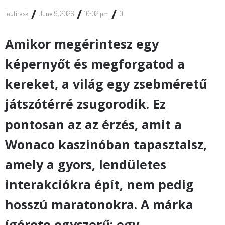
/
/
/
loutirask
June 9, 2026
10:02 pm
0
Amikor megérintesz egy
képernyőt és megforgatod a
kereket, a világ egy zsebméretű
játszótérré zsugorodik. Ez
pontosan az az érzés, amit a
Wonaco kaszinóban tapasztalsz,
amely a gyors, lendületes
interakciókra épít, nem pedig
hosszú maratonokra. A márka
ígérete egyszerű: egy