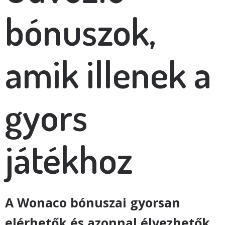
bónuszok,
amik illenek a
gyors
játékhoz
A Wonaco bónuszai gyorsan
elérhetők és azonnal élvezhetők.