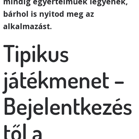
mindig egyértelműek legyenek,
bárhol is nyitod meg az
alkalmazást.
Tipikus
játékmenet –
Bejelentkezés
től a