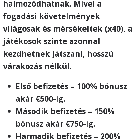
halmozódhatnak. Mivel a
fogadási követelmények
világosak és mérsékeltek (x40), a
játékosok szinte azonnal
kezdhetnek játszani, hosszú
várakozás nélkül.
Első befizetés – 100% bónusz
akár €500-ig.
Második befizetés – 150%
bónusz akár €750-ig.
Harmadik befizetés – 200%