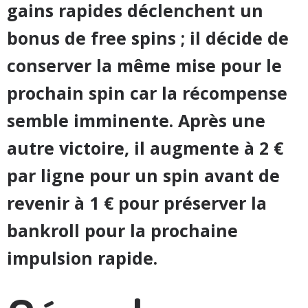
gains rapides déclenchent un
bonus de free spins ; il décide de
conserver la même mise pour le
prochain spin car la récompense
semble imminente. Après une
autre victoire, il augmente à 2 €
par ligne pour un spin avant de
revenir à 1 € pour préserver la
bankroll pour la prochaine
impulsion rapide.