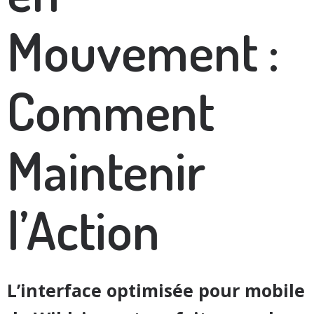
Mouvement :
Comment
Maintenir
l’Action
L’interface optimisée pour mobile