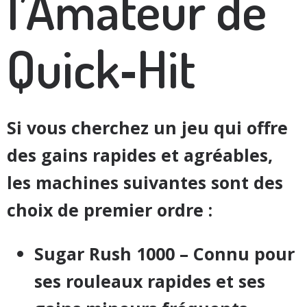
l’Amateur de
Quick‑Hit
Si vous cherchez un jeu qui offre
des gains rapides et agréables,
les machines suivantes sont des
choix de premier ordre :
Sugar Rush 1000
– Connu pour
ses rouleaux rapides et ses