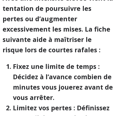
tentation de poursuivre les
pertes ou d’augmenter
excessivement les mises. La fiche
suivante aide à maîtriser le
risque lors de courtes rafales :
Fixez une limite de temps :
Décidez à l’avance combien de
minutes vous jouerez avant de
vous arrêter.
Limitez vos pertes :
Définissez