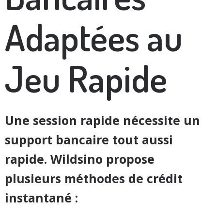
Adaptées au
Jeu Rapide
Une session rapide nécessite un
support bancaire tout aussi
rapide. Wildsino propose
plusieurs méthodes de crédit
instantané :