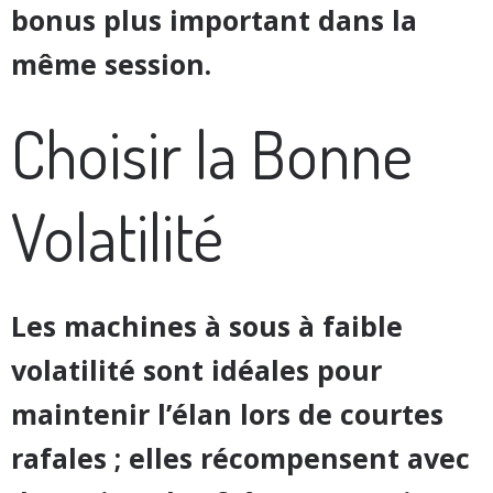
bonus plus important dans la
même session.
Choisir la Bonne
Volatilité
Les machines à sous à faible
volatilité sont idéales pour
maintenir l’élan lors de courtes
rafales ; elles récompensent avec