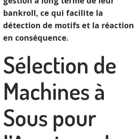
gestion à long terme de leur
bankroll, ce qui facilite la
détection de motifs et la réaction
en conséquence.
Sélection de
Machines à
Sous pour