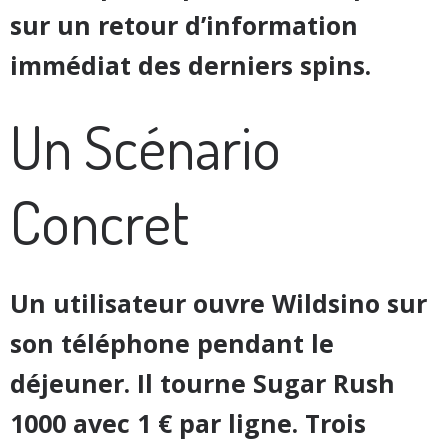
sur un retour d’information
immédiat des derniers spins.
Un Scénario
Concret
Un utilisateur ouvre Wildsino sur
son téléphone pendant le
déjeuner. Il tourne Sugar Rush
1000 avec 1 € par ligne. Trois