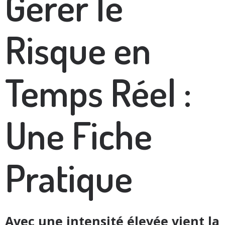
Gérer le
Risque en
Temps Réel :
Une Fiche
Pratique
Avec une intensité élevée vient la