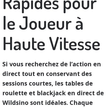
Rapides pour
le Joueur à
Haute Vitesse
Si vous recherchez de l’action en
direct tout en conservant des
sessions courtes, les tables de
roulette et blackjack en direct de
Wildsino sont idéales. Chaque