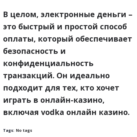
В целом, электронные деньги –
это быстрый и простой способ
оплаты, который обеспечивает
безопасность и
конфиденциальность
транзакций. Он идеально
подходит для тех, кто хочет
играть в онлайн-казино,
включая vodka онлайн казино.
Tags:
No tags