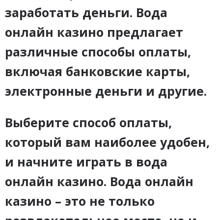
заработать деньги. Вода
онлайн казино предлагает
различные способы оплаты,
включая банковские карты,
электронные деньги и другие.
Выберите способ оплаты,
который вам наиболее удобен,
и начните играть в вода
онлайн казино. Вода онлайн
казино – это не только