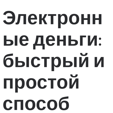
Электронн
ые деньги:
быстрый и
простой
способ