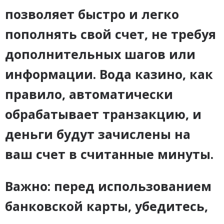
позволяет быстро и легко
пополнять свой счет, не требуя
дополнительных шагов или
информации. Вода казино, как
правило, автоматически
обрабатывает транзакцию, и
деньги будут зачислены на
ваш счет в считанные минуты.
Важно: перед использованием
банковской карты, убедитесь,