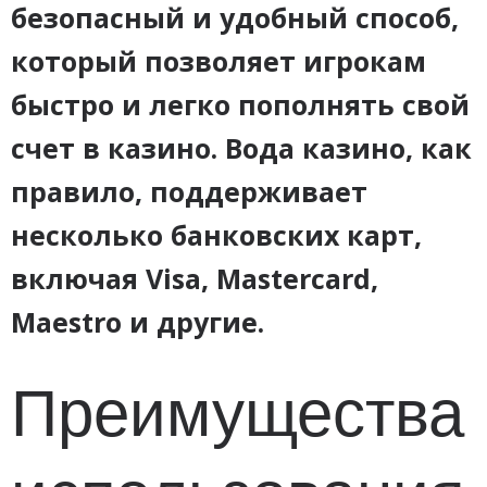
безопасный и удобный способ,
который позволяет игрокам
быстро и легко пополнять свой
счет в казино. Вода казино, как
правило, поддерживает
несколько банковских карт,
включая Visa, Mastercard,
Maestro и другие.
Преимущества