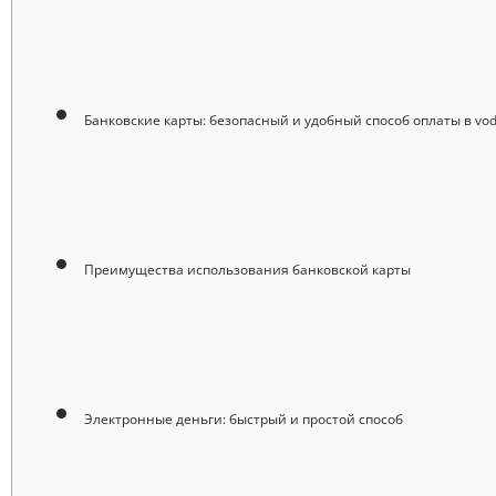
Банковские карты: безопасный и удобный способ оплаты в vo
Преимущества использования банковской карты
Электронные деньги: быстрый и простой способ