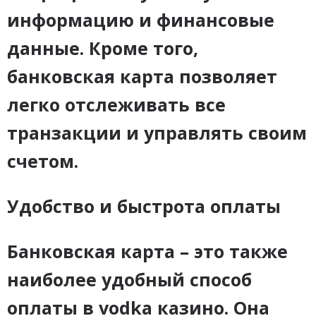
информацию и финансовые
данные. Кроме того,
банковская карта позволяет
легко отслеживать все
транзакции и управлять своим
счетом.
Удобство и быстрота оплаты
Банковская карта – это также
наиболее удобный способ
оплаты в vodka казино. Она