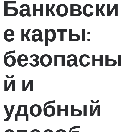
Банковски
е карты:
безопасны
й и
удобный