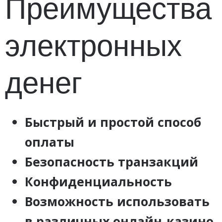
Преимущества
электронных
денег
Быстрый и простой способ
оплаты
Безопасность транзакций
Конфиденциальность
Возможность использовать
в различных онлайн-казино,