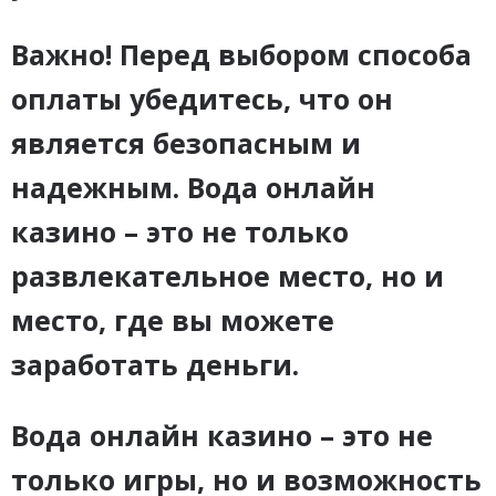
Важно! Перед выбором способа
оплаты убедитесь, что он
является безопасным и
надежным. Вода онлайн
казино – это не только
развлекательное место, но и
место, где вы можете
заработать деньги.
Вода онлайн казино – это не
только игры, но и возможность