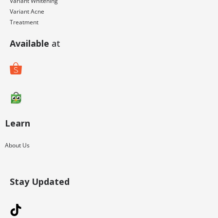
Variant Whitening
Variant Acne
Treatment
Available
at
Learn
About Us
Stay Updated