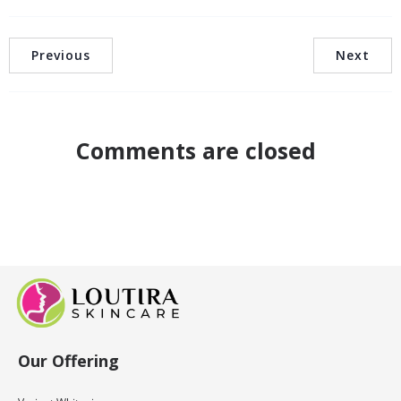
Previous
Next
Comments are closed
Our Offering