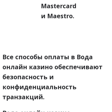
Mastercard
и Maestro.
Все способы оплаты в Вода
онлайн казино обеспечивают
безопасность и
конфиденциальность
транзакций.