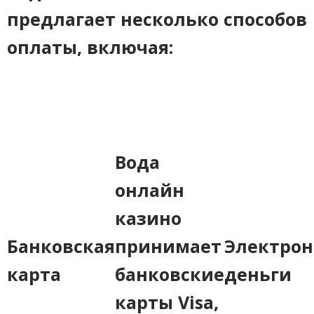
предлагает несколько способов
оплаты, включая:
Вода
онлайн
казино
Банковская
принимает
Электро
карта
банковские
деньги
карты Visa,