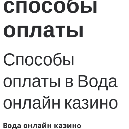
способы
оплаты
Способы
оплаты в Вода
онлайн казино
Вода онлайн казино