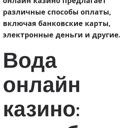
онлайн казино предлагает
различные способы оплаты,
включая банковские карты,
электронные деньги и другие.
Вода
онлайн
казино: