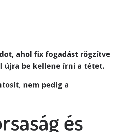
ot, ahol fix fogadást rögzítve
jra be kellene írni a tétet.
ontosít, nem pedig a
orsaság és