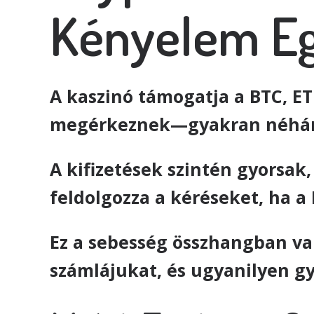
Kényelem Egy
A kaszinó támogatja a BTC, ET
megérkeznek—gyakran néhány 
A kifizetések szintén gyorsak
feldolgozza a kéréseket, ha a
Ez a sebesség összhangban van
számlájukat, és ugyanilyen gy