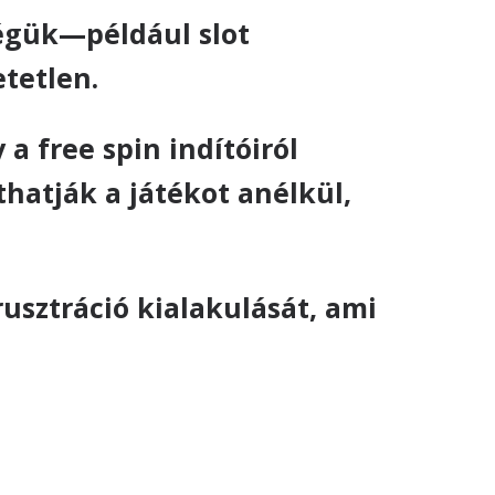
égük—például slot
tetlen.
a free spin indítóiról
hatják a játékot anélkül,
usztráció kialakulását, ami