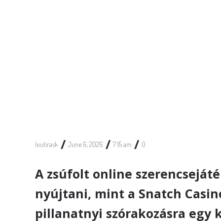
/
/
/
loutirask
June 6, 2026
7:15 am
0
A zsúfolt online szerencseját
nyújtani, mint a Snatch Casino
pillanatnyi szórakozásra egy 