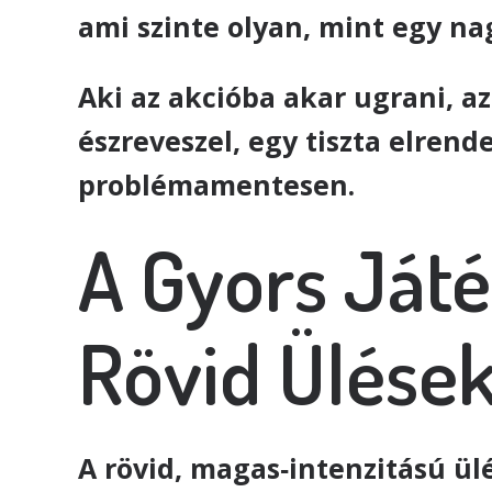
ami szinte olyan, mint egy na
Aki az akcióba akar ugrani, az
észreveszel, egy tiszta elrend
problémamentesen.
A Gyors Játé
Rövid Ülések
A rövid, magas‑intenzitású ül