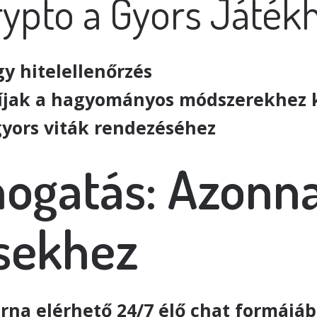
rypto a Gyors Játék
y hitelellenőrzés
díjak a hagyományos módszerekhez 
gyors viták rendezéséhez
ogatás: Azonna
sekhez
rna elérhető 24/7 élő chat formájáb