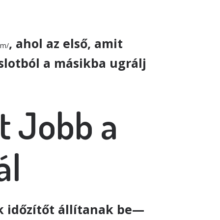
, ahol az első, amit
om/
 slotból a másikba ugrálj
t Jobb a
ál
k időzítőt állítanak be—