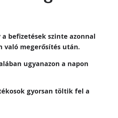
 a befizetések szinte azonnal
való megerősítés után.
általában ugyanazon a napon
ékosok gyorsan töltik fel a