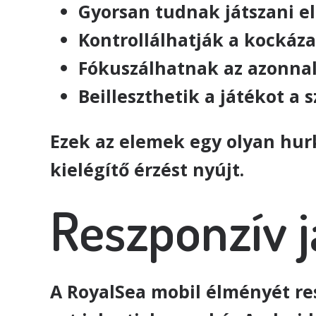
Gyorsan tudnak játszani el
Kontrollálhatják a kockáza
Fókuszálhatnak az azonna
Beilleszthetik a játékot a 
Ezek az elemek egy olyan hur
kielégítő érzést nyújt.
Reszponzív 
A RoyalSea mobil élményét re