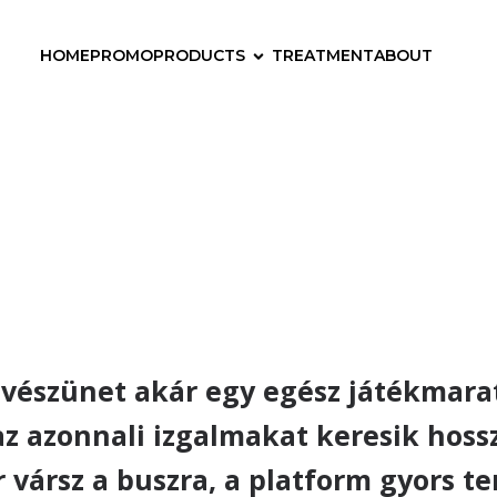
HOME
PROMO
PRODUCTS
TREATMENT
ABOUT
ávészünet akár egy egész játékmarat
z azonnali izgalmakat keresik hossz
 vársz a buszra, a platform gyors 