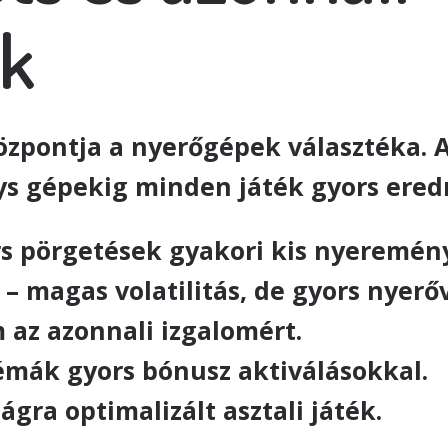
k
özpontja a nyerőgépek választéka. A
s gépekig minden játék gyors ered
s pörgetések gyakori kis nyeremén
– magas volatilitás, de gyors nyerő
 az azonnali izgalomért.
émák gyors bónusz aktiválásokkal.
ágra optimalizált asztali játék.