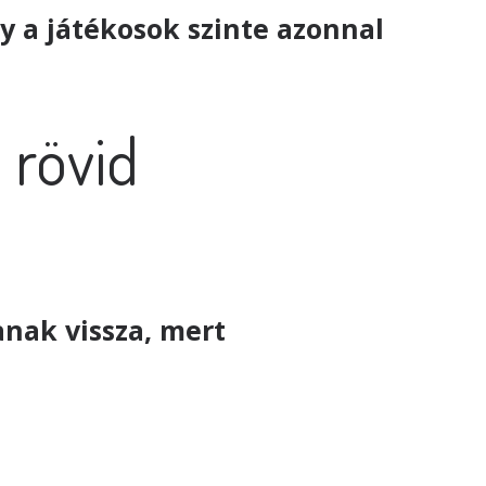
 a játékosok szinte azonnal
 rövid
anak vissza, mert