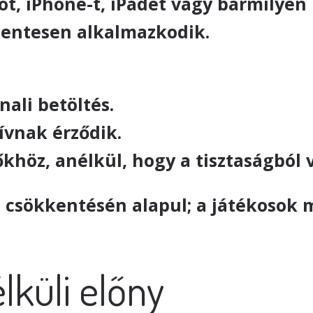
dot, iPhone-t, iPadet vagy bármilye
mentesen alkalmazkodik.
ali betöltés.
ívnak érződik.
khöz, anélkül, hogy a tisztaságból 
dás csökkentésén alapul; a játékosok
lküli előny