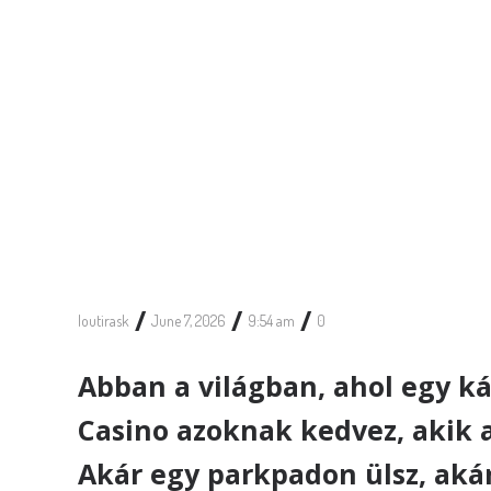
/
/
/
loutirask
June 7, 2026
9:54 am
0
Abban a világban, ahol egy k
Casino azoknak kedvez, akik a
Akár egy parkpadon ülsz, akár