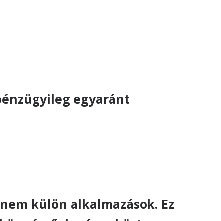
pénzügyileg egyaránt
 nem külön alkalmazások. Ez