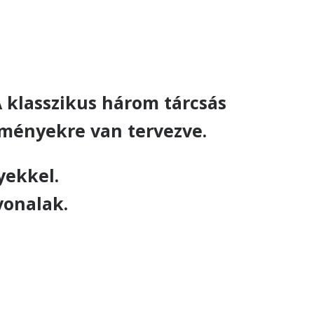
 klasszikus három tárcsás
ményekre van tervezve.
yekkel.
vonalak.