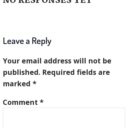
NO RESPONSES YET
Leave a Reply
Your email address will not be
published.
Required fields are
marked
*
Comment
*