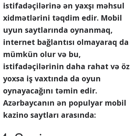
istifadəçilərinə ən yaxşı məhsul
xidmətlərini təqdim edir. Mobil
uyun saytlarında oynanmaq,
internet bağlantısı olmayaraq da
mümkün olur və bu,
istifadəçilərinin daha rahat və öz
yoxsa iş vaxtında da oyun
oynayacağını təmin edir.
Azərbaycanın ən populyar mobil
kazino saytları arasında: