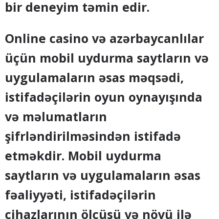
bir deneyim təmin edir.
Online casino və azərbaycanlılar
üçün mobil uydurma saytların və
uygulamaların əsas məqsədi,
istifadəçilərin oyun oynayışında
və məlumatların
şifrləndirilməsindən istifadə
etməkdir. Mobil uydurma
saytların və uygulamaların əsas
fəaliyyəti, istifadəçilərin
cihazlarının ölçüsü və növü ilə