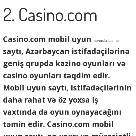
2. Casino.com
Casino.com mobil uyun
bonuslu kazino
saytı, Azərbaycan istifadəçilərinə
geniş qrupda kazino oyunları və
casino oyunları təqdim edir.
Mobil uyun saytı, istifadəçilərinin
daha rahat və öz yoxsa iş
vaxtında da oyun oynayacağını
təmin edir. Casino.com mobil
uyun saytı, ən yaxşı və müraciətli