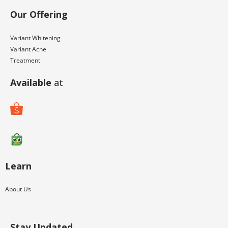
Our Offering
Variant Whitening
Variant Acne
Treatment
Available
at
Learn
About Us
Stay Updated