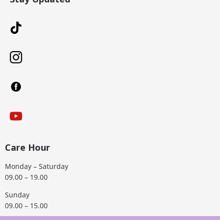
Care Hour
Monday – Saturday
09.00 – 19.00
Sunday
09.00 – 15.00