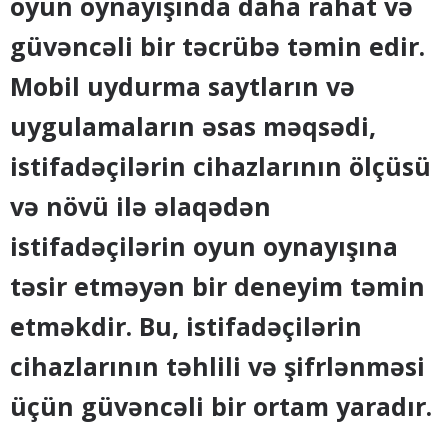
oyun oynayışında daha rahat və
güvəncəli bir təcrübə təmin edir.
Mobil uydurma saytların və
uygulamaların əsas məqsədi,
istifadəçilərin cihazlarının ölçüsü
və növü ilə əlaqədən
istifadəçilərin oyun oynayışına
təsir etməyən bir deneyim təmin
etməkdir. Bu, istifadəçilərin
cihazlarının təhlili və şifrlənməsi
üçün güvəncəli bir ortam yaradır.