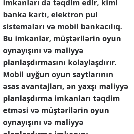
imkanları da təqdim edir, kimi
banka kartı, elektron pul
sistemaları və mobil bankacılıq.
Bu imkanlar, müştərilərin oyun
oynayışını və maliyyə
planlaşdırmasını kolaylaşdırır.
Mobil uyğun oyun saytlarının
əsas avantajları, ən yaxşı maliyyə
planlaşdırma imkanları təqdim
etməsi və müştərilərin oyun
oynayışını və maliyyə
planlaşdırma imkanını