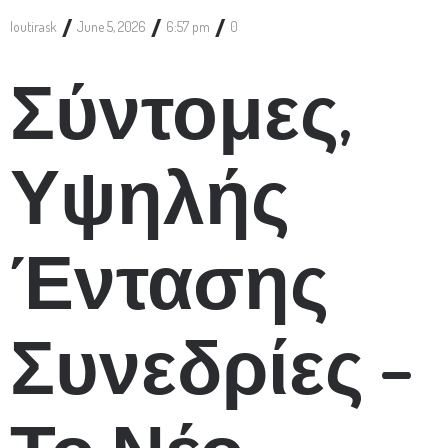
/
/
/
loutirask
June 5, 2026
6:57 pm
0
Σύντομες,
Υψηλής
Έντασης
Συνεδρίες –