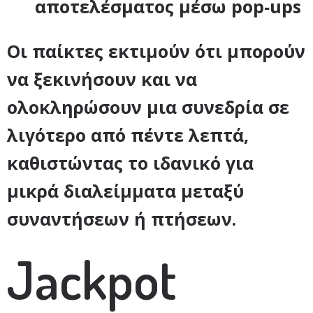
αποτελέσματος μέσω pop‑ups
Οι παίκτες εκτιμούν ότι μπορούν
να ξεκινήσουν και να
ολοκληρώσουν μια συνεδρία σε
λιγότερο από πέντε λεπτά,
καθιστώντας το ιδανικό για
μικρά διαλείμματα μεταξύ
συναντήσεων ή πτήσεων.
Jackpot