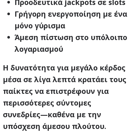
Προοδευτικά jackpots σε slots
Γρήγορη ενεργοποίηση με ένα
μόνο γύρισμα
Άμεση πίστωση στο υπόλοιπο
λογαριασμού
Η δυνατότητα για μεγάλο κέρδος
μέσα σε λίγα λεπτά κρατάει τους
παίκτες να επιστρέφουν για
περισσότερες σύντομες
συνεδρίες—καθένα με την
υπόσχεση άμεσου πλούτου.