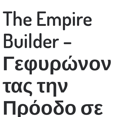
The Empire
Builder –
Γεφυρώνον
τας την
Πρόοδο σε