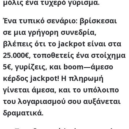
μόλις ένα τυχερό γύρισμα.
Ένα τυπικό σενάριο: βρίσκεσαι
σε μια γρήγορη συνεδρία,
βλέπεις ότι το jackpot είναι στα
25.000€, τοποθετείς ένα στοίχημα
5€, γυρίζεις, και boom—άμεσο
κέρδος jackpot! Η πληρωμή
γίνεται άμεσα, και το υπόλοιπο
του λογαριασμού σου αυξάνεται
δραματικά.