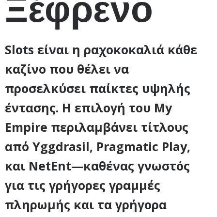
Ξέφρενο
Slots είναι η ραχοκοκαλιά κάθε
καζίνο που θέλει να
προσελκύσει παίκτες υψηλής
έντασης. Η επιλογή του My
Empire περιλαμβάνει τίτλους
από Yggdrasil, Pragmatic Play,
και NetEnt—καθένας γνωστός
για τις γρήγορες γραμμές
πληρωμής και τα γρήγορα