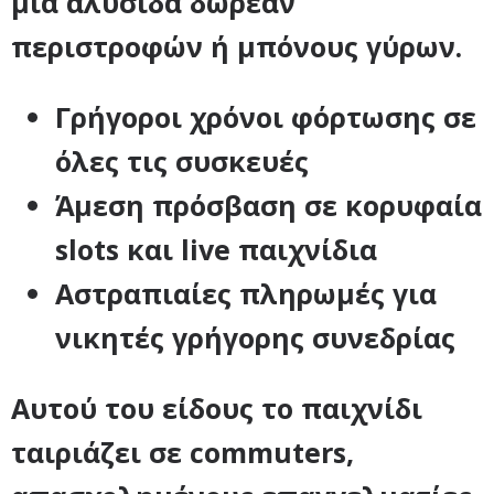
μια αλυσίδα δωρεάν
περιστροφών ή μπόνους γύρων.
Γρήγοροι χρόνοι φόρτωσης σε
όλες τις συσκευές
Άμεση πρόσβαση σε κορυφαία
slots και live παιχνίδια
Αστραπιαίες πληρωμές για
νικητές γρήγορης συνεδρίας
Αυτού του είδους το παιχνίδι
ταιριάζει σε commuters,