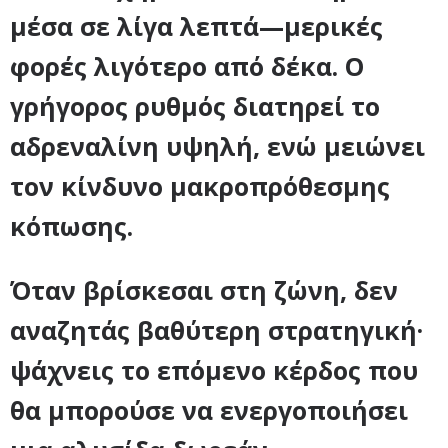
μέσα σε λίγα λεπτά—μερικές
φορές λιγότερο από δέκα. Ο
γρήγορος ρυθμός διατηρεί το
αδρεναλίνη υψηλή, ενώ μειώνει
τον κίνδυνο μακροπρόθεσμης
κόπωσης.
Όταν βρίσκεσαι στη ζώνη, δεν
αναζητάς βαθύτερη στρατηγική·
ψάχνεις το επόμενο κέρδος που
θα μπορούσε να ενεργοποιήσει