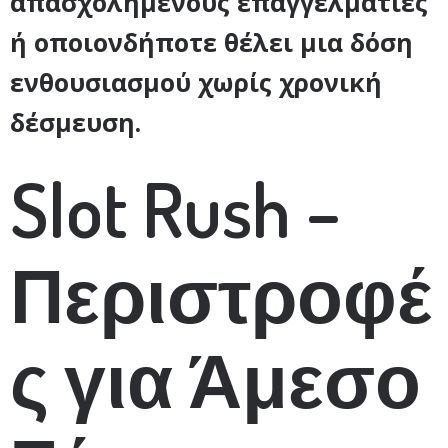
απασχολημένους επαγγελματίες
ή οποιονδήποτε θέλει μια δόση
ενθουσιασμού χωρίς χρονική
δέσμευση.
Slot Rush –
Περιστροφέ
ς για Άμεσο