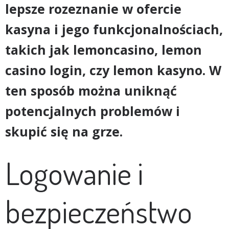
lepsze rozeznanie w ofercie
kasyna i jego funkcjonalnościach,
takich jak lemoncasino, lemon
casino login, czy lemon kasyno. W
ten sposób można uniknąć
potencjalnych problemów i
skupić się na grze.
Logowanie i
bezpieczeństwo