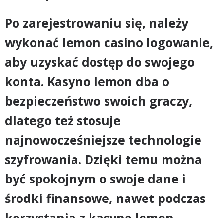
Po zarejestrowaniu się, należy
wykonać lemon casino logowanie,
aby uzyskać dostęp do swojego
konta. Kasyno lemon dba o
bezpieczeństwo swoich graczy,
dlatego też stosuje
najnowocześniejsze technologie
szyfrowania. Dzięki temu można
być spokojnym o swoje dane i
środki finansowe, nawet podczas
korzystania z kasyno lemon.