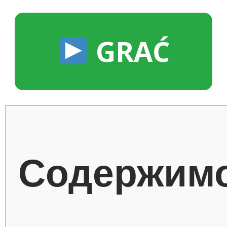
GRAĆ
Содержим