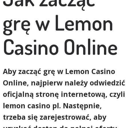
grę w Lemon
Casino Online
Aby zacząć grę w Lemon Casino
Online, najpierw należy odwiedzić
oficjalną stronę internetową, czyli
lemon casino pl. Następnie,
trzeba się zarejestrować, aby