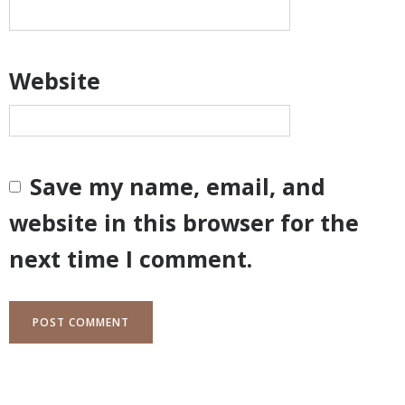
Website
Save my name, email, and
website in this browser for the
next time I comment.