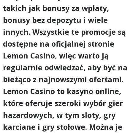
takich jak bonusy za wpłaty,
bonusy bez depozytu i wiele
innych. Wszystkie te promocje są
dostępne na oficjalnej stronie
Lemon Casino, więc warto ją
regularnie odwiedzać, aby być na
bieżąco z najnowszymi ofertami.
Lemon Casino to kasyno online,
które oferuje szeroki wybór gier
hazardowych, w tym sloty, gry
karciane i gry stołowe. Można je