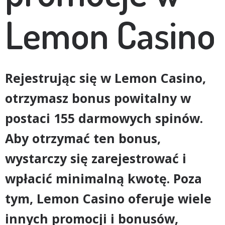
Lemon Casino
Rejestrując się w Lemon Casino,
otrzymasz bonus powitalny w
postaci 155 darmowych spinów.
Aby otrzymać ten bonus,
wystarczy się zarejestrować i
wpłacić minimalną kwotę. Poza
tym, Lemon Casino oferuje wiele
innych promocji i bonusów,