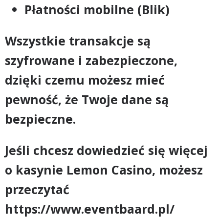
Płatności mobilne (Blik)
Wszystkie transakcje są
szyfrowane i zabezpieczone,
dzięki czemu możesz mieć
pewność, że Twoje dane są
bezpieczne.
Jeśli chcesz dowiedzieć się więcej
o kasynie Lemon Casino, możesz
przeczytać
https://www.eventbaard.pl/