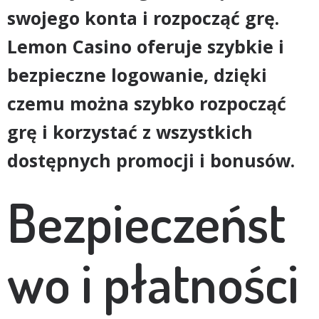
swojego konta i rozpocząć grę.
Lemon Casino oferuje szybkie i
bezpieczne logowanie, dzięki
czemu można szybko rozpocząć
grę i korzystać z wszystkich
dostępnych promocji i bonusów.
Bezpieczeńst
wo i płatności