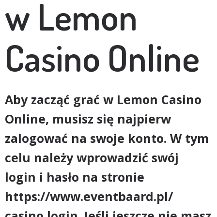
w Lemon
Casino Online
Aby zacząć grać w Lemon Casino
Online, musisz się najpierw
zalogować na swoje konto. W tym
celu należy wprowadzić swój
login i hasło na stronie
https://www.eventbaard.pl/
casino login. Jeśli jeszcze nie masz