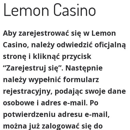
Lemon Casino
Aby zarejestrować się w Lemon
Casino, należy odwiedzić oficjalną
stronę i kliknąć przycisk
“Zarejestruj się”. Następnie
należy wypełnić formularz
rejestracyjny, podając swoje dane
osobowe i adres e-mail. Po
potwierdzeniu adresu e-mail,
można już zalogować się do