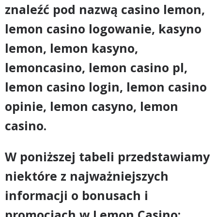
znaleźć pod nazwą casino lemon,
lemon casino logowanie, kasyno
lemon, lemon kasyno,
lemoncasino, lemon casino pl,
lemon casino login, lemon casino
opinie, lemon casyno, lemon
casino.
W poniższej tabeli przedstawiamy
niektóre z najważniejszych
informacji o bonusach i
promocjach w Lemon Casino: