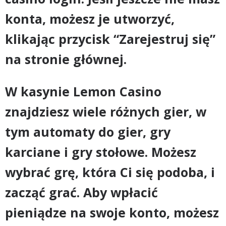
konta, możesz je utworzyć,
klikając przycisk “Zarejestruj się”
na stronie głównej.
W kasynie Lemon Casino
znajdziesz wiele różnych gier, w
tym automaty do gier, gry
karciane i gry stołowe. Możesz
wybrać grę, która Ci się podoba, i
zacząć grać. Aby wpłacić
pieniądze na swoje konto, możesz