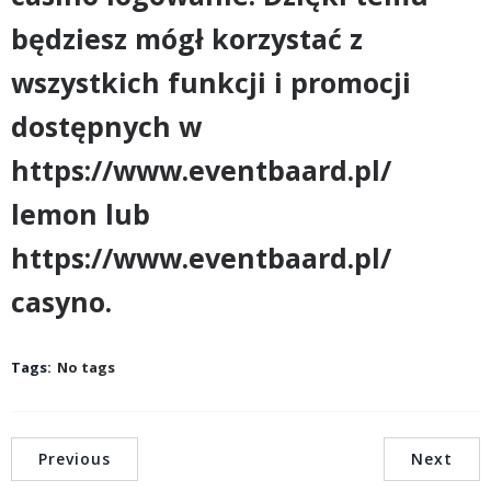
będziesz mógł korzystać z
wszystkich funkcji i promocji
dostępnych w
https://www.eventbaard.pl/
lemon lub
https://www.eventbaard.pl/
casyno.
Tags:
No tags
Previous
Next