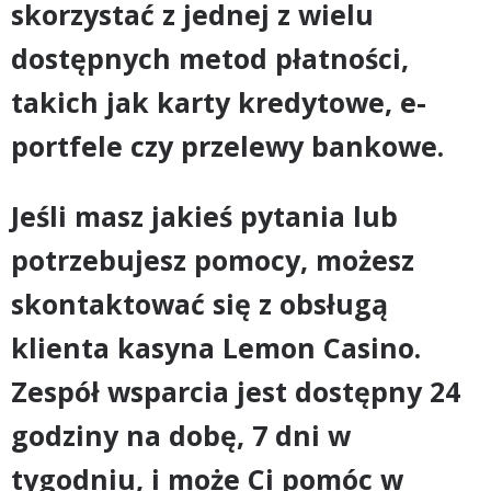
skorzystać z jednej z wielu
dostępnych metod płatności,
takich jak karty kredytowe, e-
portfele czy przelewy bankowe.
Jeśli masz jakieś pytania lub
potrzebujesz pomocy, możesz
skontaktować się z obsługą
klienta kasyna Lemon Casino.
Zespół wsparcia jest dostępny 24
godziny na dobę, 7 dni w
tygodniu, i może Ci pomóc w