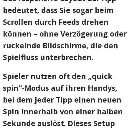
bedeutet, dass Sie sogar beim
Scrollen durch Feeds drehen
können – ohne Verzögerung oder
ruckelnde Bildschirme, die den
Spielfluss unterbrechen.
Spieler nutzen oft den „quick
spin“-Modus auf ihren Handys,
bei dem jeder Tipp einen neuen
Spin innerhalb von einer halben
Sekunde auslöst. Dieses Setup