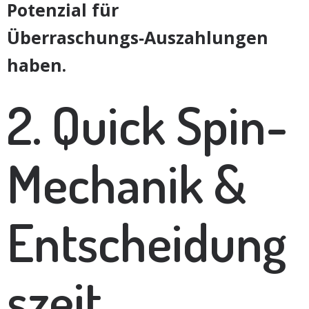
Potenzial für
Überraschungs‑Auszahlungen
haben.
2. Quick Spin-
Mechanik &
Entscheidung
szeit