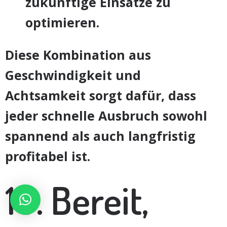
zukünftige Einsätze zu
optimieren.
Diese Kombination aus
Geschwindigkeit und
Achtsamkeit sorgt dafür, dass
jeder schnelle Ausbruch sowohl
spannend als auch langfristig
profitabel ist.
10. Bereit,