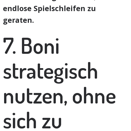
endlose Spielschleifen zu
geraten.
7. Boni
strategisch
nutzen, ohne
sich zu