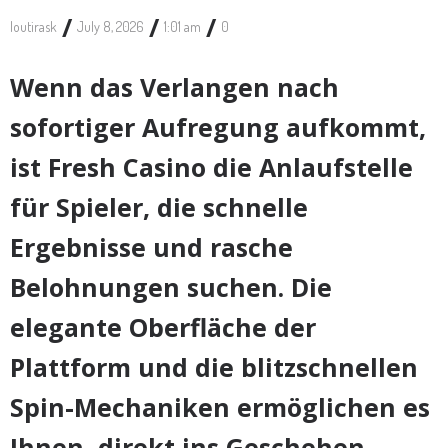
/
/
/
loutirask
July 8, 2026
1:01 am
0
Wenn das Verlangen nach
sofortiger Aufregung aufkommt,
ist Fresh Casino die Anlaufstelle
für Spieler, die schnelle
Ergebnisse und rasche
Belohnungen suchen. Die
elegante Oberfläche der
Plattform und die blitzschnellen
Spin-Mechaniken ermöglichen es
Ihnen, direkt ins Geschehen