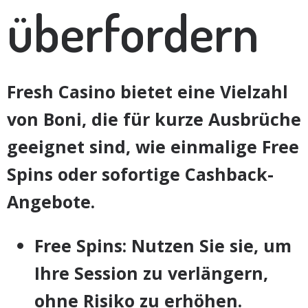
überfordern
Fresh Casino bietet eine Vielzahl
von Boni, die für kurze Ausbrüche
geeignet sind, wie einmalige Free
Spins oder sofortige Cashback-
Angebote.
Free Spins:
Nutzen Sie sie, um
Ihre Session zu verlängern,
ohne Risiko zu erhöhen.