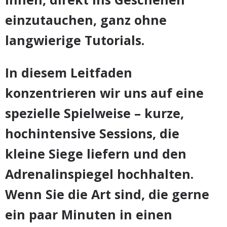
einzutauchen, ganz ohne
langwierige Tutorials.
In diesem Leitfaden
konzentrieren wir uns auf eine
spezielle Spielweise – kurze,
hochintensive Sessions, die
kleine Siege liefern und den
Adrenalinspiegel hochhalten.
Wenn Sie die Art sind, die gerne
ein paar Minuten in einen