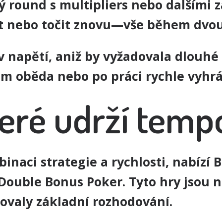
 round s multipliers nebo dalšími z
it nebo točit znovu—vše během dvo
v napětí, aniž by vyžadovala dlouhé 
hem oběda nebo po práci rychle vyhrá
teré udrží temp
binaci strategie a rychlosti, nabízí 
ouble Bonus Poker. Tyto hry jsou n
ovaly základní rozhodování.