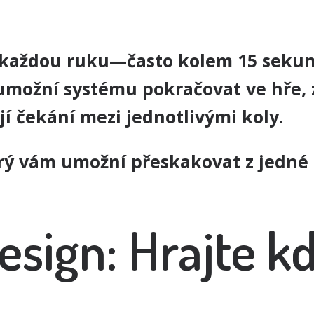
a každou ruku—často kolem 15 sekun
umožní systému pokračovat ve hře, 
jí čekání mezi jednotlivými koly.
erý vám umožní přeskakovat z jedné 
esign: Hrajte k