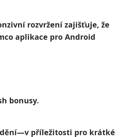
zivní rozvržení zajišťuje, že
ímco aplikace pro Android
sh bonusy.
dění—v příležitosti pro krátké