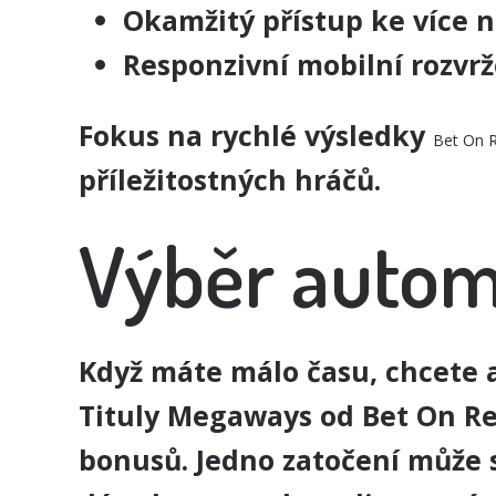
Okamžitý přístup ke více n
Responzivní mobilní rozvrže
Fokus na rychlé výsledky
Bet On 
příležitostných hráčů.
Výběr automa
Když máte málo času, chcete a
Tituly Megaways od Bet On Red
bonusů. Jedno zatočení může s