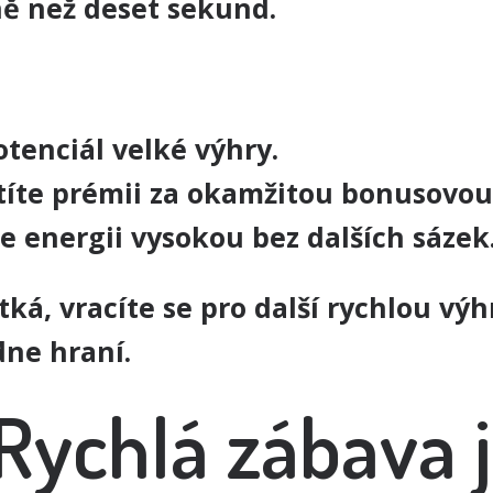
ě než deset sekund.
tenciál velké výhry.
títe prémii za okamžitou bonusovou
e energii vysokou bez dalších sázek
ká, vracíte se pro další rychlou výhr
dne hraní.
 Rychlá zábava 