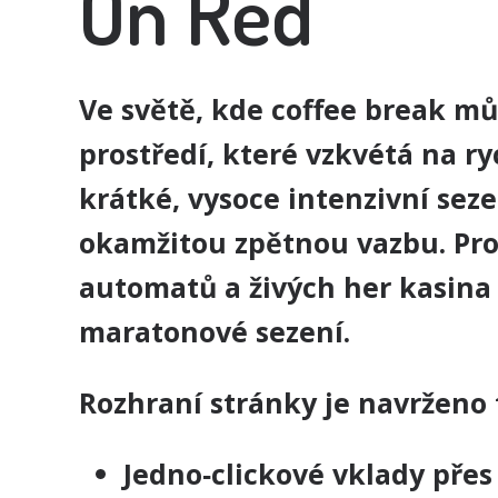
On Red
Ve světě, kde coffee break mů
prostředí, které vzkvétá na r
krátké, vysoce intenzivní seze
okamžitou zpětnou vazbu. Pro 
automatů a živých her kasina
maratonové sezení.
Rozhraní stránky je navrženo 
Jedno‑clickové vklady přes